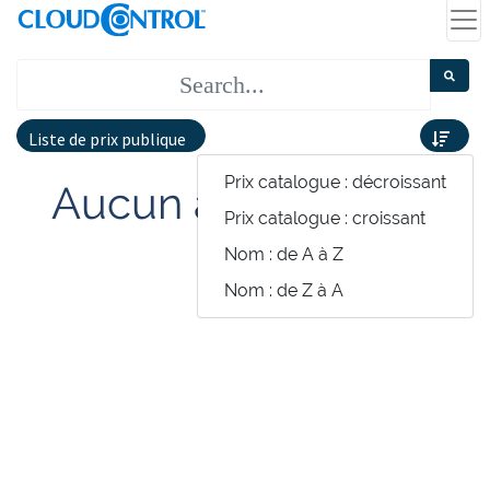
Liste de prix publique
Prix catalogue : décroissant
Aucun article défini
Prix catalogue : croissant
Nom : de A à Z
Nom : de Z à A